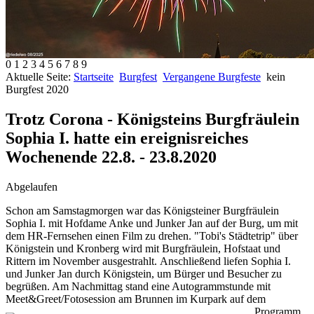
0
1
2
3
4
5
6
7
8
9
Aktuelle Seite:
Startseite
Burgfest
Vergangene Burgfeste
kein
Burgfest 2020
Trotz Corona - Königsteins Burgfräulein
Sophia I. hatte ein ereignisreiches
Wochenende 22.8. - 23.8.2020
Abgelaufen
Schon am Samstagmorgen war das Königsteiner Burgfräulein
Sophia I. mit Hofdame Anke und Junker Jan auf der Burg, um mit
dem HR-Fernsehen einen Film zu drehen. "Tobi's Städtetrip" über
Königstein und Kronberg wird mit Burgfräulein, Hofstaat und
Rittern im November ausgestrahlt. Anschließend liefen Sophia I.
und Junker Jan durch Königstein, um Bürger und Besucher zu
begrüßen. Am Nachmittag stand eine Autogrammstunde mit
Meet&Greet/Fotosession am Brunnen im Kurpark auf dem
Programm.