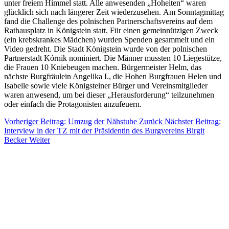
unter freiem Himmel statt. Alle anwesenden „Hoheiten“ waren
glücklich sich nach längerer Zeit wiederzusehen. Am Sonntagmittag
fand die Challenge des polnischen Partnerschaftsvereins auf dem
Rathausplatz in Königstein statt. Für einen gemeinnützigen Zweck
(ein krebskrankes Mädchen) wurden Spenden gesammelt und ein
Video gedreht. Die Stadt Königstein wurde von der polnischen
Partnerstadt Kórnik nominiert. Die Männer mussten 10 Liegestütze,
die Frauen 10 Kniebeugen machen. Bürgermeister Helm, das
nächste Burgfräulein Angelika I., die Hohen Burgfrauen Helen und
Isabelle sowie viele Königsteiner Bürger und Vereinsmitglieder
waren anwesend, um bei dieser „Herausforderung“ teilzunehmen
oder einfach die Protagonisten anzufeuern.
Vorheriger Beitrag: Umzug der Nähstube
Zurück
Nächster Beitrag:
Interview in der TZ mit der Präsidentin des Burgvereins Birgit
Becker
Weiter