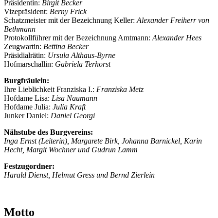
Präsidentin:
Birgit Becker
Vizepräsident:
Berny Frick
Schatzmeister mit der Bezeichnung Keller:
Alexander Freiherr von
Bethmann
Protokollführer mit der Bezeichnung Amtmann:
Alexander Hees
Zeugwartin:
Bettina Becker
Präsidialrätin:
Ursula Althaus-Byrne
Hofmarschallin:
Gabriela Terhorst
Burgfräulein:
Ihre Lieblichkeit Franziska I.:
Franziska Metz
Hofdame Lisa:
Lisa Naumann
Hofdame Julia:
Julia Kraft
Junker Daniel:
Daniel Georgi
Nähstube des Burgvereins:
Inga Ernst (Leiterin), Margarete Birk, Johanna Barnickel, Karin
Hecht, Margit Wochner und Gudrun Lamm
Festzugordner:
Harald Dienst, Helmut Gress und Bernd Zierlein
Motto