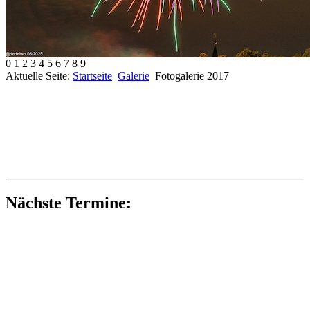
0
1
2
3
4
5
6
7
8
9
Aktuelle Seite:
Startseite
Galerie
Fotogalerie 2017
Nächste Termine: