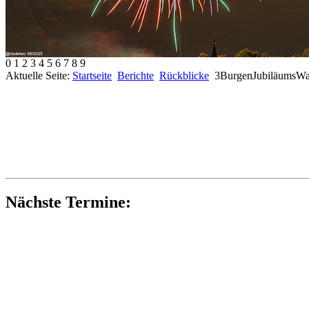
0
1
2
3
4
5
6
7
8
9
Aktuelle Seite:
Startseite
Berichte
Rückblicke
3BurgenJubiläumsWa
Nächste Termine: