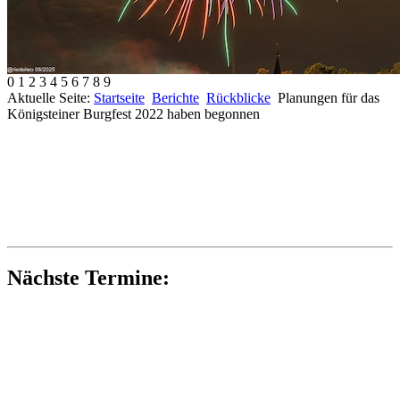
0
1
2
3
4
5
6
7
8
9
Aktuelle Seite:
Startseite
Berichte
Rückblicke
Planungen für das
Königsteiner Burgfest 2022 haben begonnen
Nächste Termine: