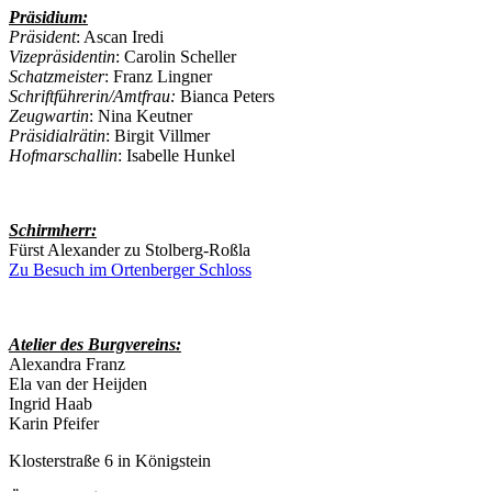
Präsidium:
Präsident
: Ascan Iredi
Vizepräsidentin
: Carolin Scheller
Schatzmeister
: Franz Lingner
Schriftführerin/Amtfrau:
Bianca Peters
Zeugwartin
: Nina Keutner
Präsidialrätin
: Birgit Villmer
Hofmarschallin
: Isabelle Hunkel
Schirmherr:
Fürst Alexander zu Stolberg-Roßla
Zu Besuch im Ortenberger Schloss
Atelier des Burgvereins:
Alexandra Franz
Ela van der Heijden
Ingrid Haab
Karin Pfeifer
Klosterstraße 6 in Königstein