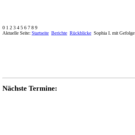
0
1
2
3
4
5
6
7
8
9
Aktuelle Seite:
Startseite
Berichte
Rückblicke
Sophia I. mit Gefolg
Nächste Termine: