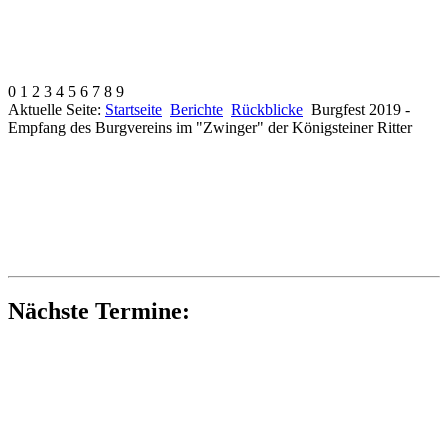
0
1
2
3
4
5
6
7
8
9
Aktuelle Seite:
Startseite
Berichte
Rückblicke
Burgfest 2019 -
Empfang des Burgvereins im "Zwinger" der Königsteiner Ritter
Nächste Termine: