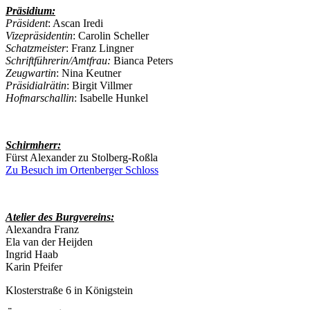
Präsidium:
Präsident
: Ascan Iredi
Vizepräsidentin
: Carolin Scheller
Schatzmeister
: Franz Lingner
Schriftführerin/Amtfrau:
Bianca Peters
Zeugwartin
: Nina Keutner
Präsidialrätin
: Birgit Villmer
Hofmarschallin
: Isabelle Hunkel
Schirmherr:
Fürst Alexander zu Stolberg-Roßla
Zu Besuch im Ortenberger Schloss
Atelier des Burgvereins:
Alexandra Franz
Ela van der Heijden
Ingrid Haab
Karin Pfeifer
Klosterstraße 6 in Königstein