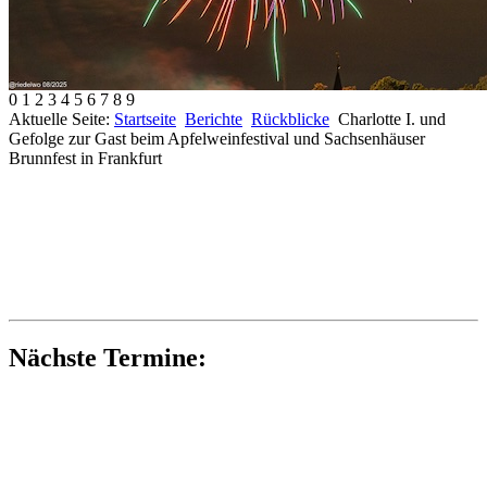
0
1
2
3
4
5
6
7
8
9
Aktuelle Seite:
Startseite
Berichte
Rückblicke
Charlotte I. und
Gefolge zur Gast beim Apfelweinfestival und Sachsenhäuser
Brunnfest in Frankfurt
Nächste Termine: