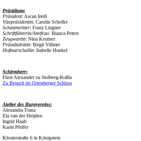
Präsidium:
Präsident
: Ascan Iredi
Vizepräsidentin
: Carolin Scheller
Schatzmeister
: Franz Lingner
Schriftführerin/Amtfrau:
Bianca Peters
Zeugwartin
: Nina Keutner
Präsidialrätin
: Birgit Villmer
Hofmarschallin
: Isabelle Hunkel
Schirmherr:
Fürst Alexander zu Stolberg-Roßla
Zu Besuch im Ortenberger Schloss
Atelier des Burgvereins:
Alexandra Franz
Ela van der Heijden
Ingrid Haab
Karin Pfeifer
Klosterstraße 6 in Königstein