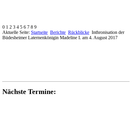
0
1
2
3
4
5
6
7
8
9
Aktuelle Seite:
Startseite
Berichte
Rückblicke
Inthronisation der
Büdesheimer Laternenkönigin Madeline I. am 4. August 2017
Nächste Termine: