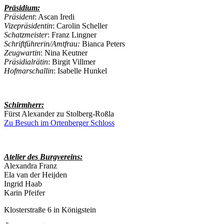
Präsidium:
Präsident
: Ascan Iredi
Vizepräsidentin
: Carolin Scheller
Schatzmeister
: Franz Lingner
Schriftführerin/Amtfrau:
Bianca Peters
Zeugwartin
: Nina Keutner
Präsidialrätin
: Birgit Villmer
Hofmarschallin
: Isabelle Hunkel
Schirmherr:
Fürst Alexander zu Stolberg-Roßla
Zu Besuch im Ortenberger Schloss
Atelier des Burgvereins:
Alexandra Franz
Ela van der Heijden
Ingrid Haab
Karin Pfeifer
Klosterstraße 6 in Königstein