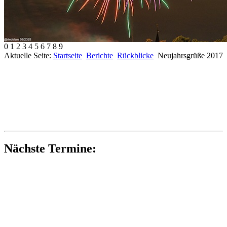
0
1
2
3
4
5
6
7
8
9
Aktuelle Seite:
Startseite
Berichte
Rückblicke
Neujahrsgrüße 2017
Nächste Termine: