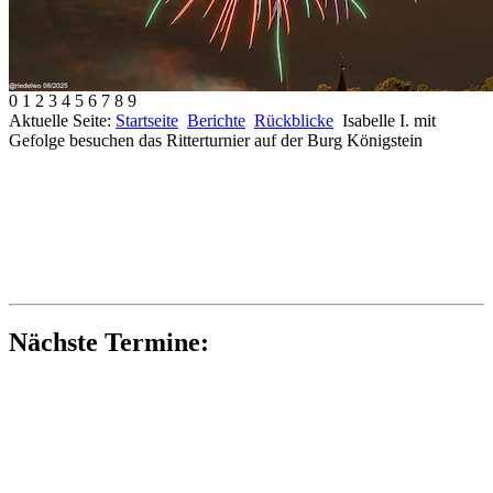
0
1
2
3
4
5
6
7
8
9
Aktuelle Seite:
Startseite
Berichte
Rückblicke
Isabelle I. mit
Gefolge besuchen das Ritterturnier auf der Burg Königstein
Nächste Termine: