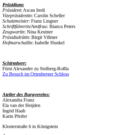
Präsidium:
Präsident
: Ascan Iredi
Vizepräsidentin
: Carolin Scheller
Schatzmeister
: Franz Lingner
Schriftführerin/Amtfrau:
Bianca Peters
Zeugwartin
: Nina Keutner
Präsidialrätin
: Birgit Villmer
Hofmarschallin
: Isabelle Hunkel
Schirmherr:
Fürst Alexander zu Stolberg-Roßla
Zu Besuch im Ortenberger Schloss
Atelier des Burgvereins:
Alexandra Franz
Ela van der Heijden
Ingrid Haab
Karin Pfeifer
Klosterstraße 6 in Königstein