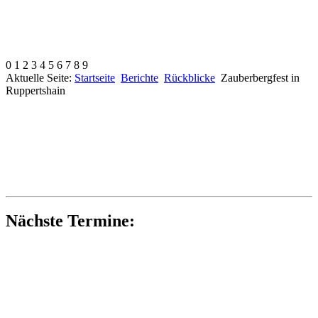
0
1
2
3
4
5
6
7
8
9
Aktuelle Seite:
Startseite
Berichte
Rückblicke
Zauberbergfest in
Ruppertshain
Nächste Termine: