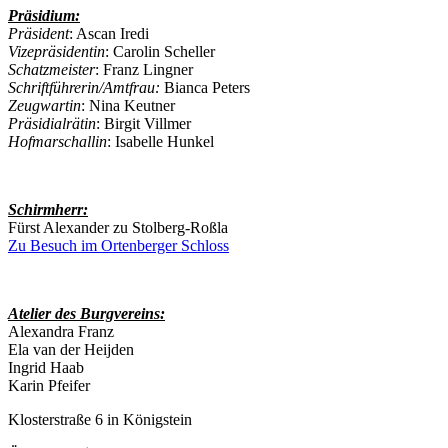
Präsidium:
Präsident
: Ascan Iredi
Vizepräsidentin
: Carolin Scheller
Schatzmeister
: Franz Lingner
Schriftführerin/Amtfrau:
Bianca Peters
Zeugwartin
: Nina Keutner
Präsidialrätin
: Birgit Villmer
Hofmarschallin
: Isabelle Hunkel
Schirmherr:
Fürst Alexander zu Stolberg-Roßla
Zu Besuch im Ortenberger Schloss
Atelier des Burgvereins:
Alexandra Franz
Ela van der Heijden
Ingrid Haab
Karin Pfeifer
Klosterstraße 6 in Königstein